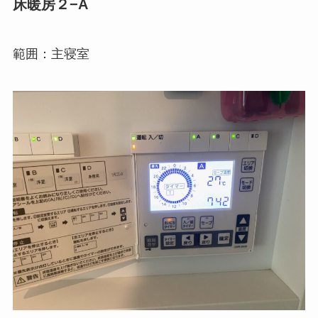
床暖房２−A
範囲：主寝室