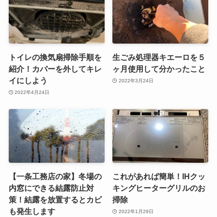
トイレの換気扇掃除手順を
生ごみ処理器キエーロを５
紹介！カバーを外してキレ
ヶ月使用して分かったこと
イにしよう
2022年3月24日
2022年4月24日
【一条工務店の家】冬場の
これがあれば簡単！IHクッ
内窓にできる結露防止対
キングヒーターグリルのお
策！結露を放置するとカビ
掃除
も発生します
2022年1月29日